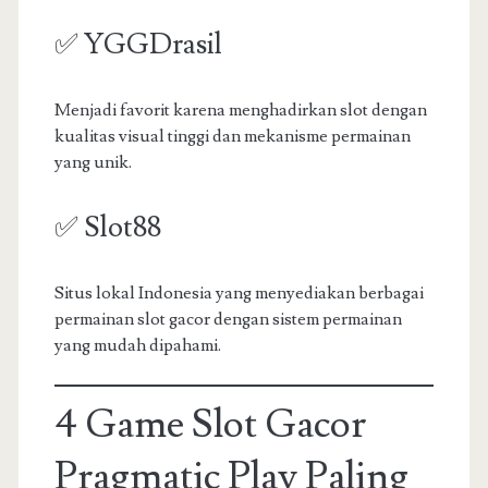
✅ YGGDrasil
Menjadi favorit karena menghadirkan slot dengan
kualitas visual tinggi dan mekanisme permainan
yang unik.
✅ Slot88
Situs lokal Indonesia yang menyediakan berbagai
permainan slot gacor dengan sistem permainan
yang mudah dipahami.
4 Game Slot Gacor
Pragmatic Play Paling