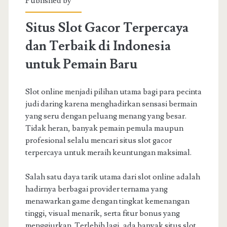
Published by
Situs Slot Gacor Terpercaya
dan Terbaik di Indonesia
untuk Pemain Baru
Slot online menjadi pilihan utama bagi para pecinta
judi daring karena menghadirkan sensasi bermain
yang seru dengan peluang menang yang besar.
Tidak heran, banyak pemain pemula maupun
profesional selalu mencari situs slot gacor
terpercaya untuk meraih keuntungan maksimal.
Salah satu daya tarik utama dari slot online adalah
hadirnya berbagai provider ternama yang
menawarkan game dengan tingkat kemenangan
tinggi, visual menarik, serta fitur bonus yang
menggiurkan. Terlebih lagi, ada banyak situs slot