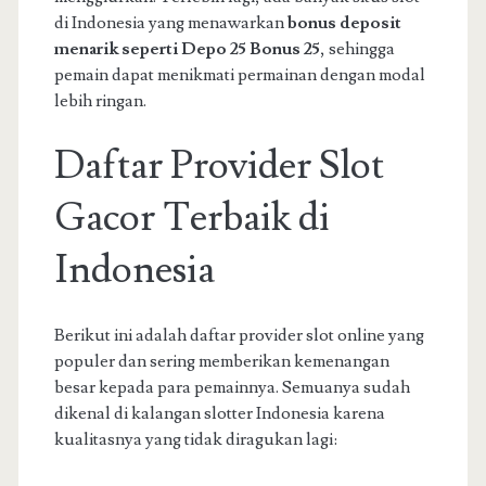
di Indonesia yang menawarkan
bonus deposit
menarik seperti Depo 25 Bonus 25
, sehingga
pemain dapat menikmati permainan dengan modal
lebih ringan.
Daftar Provider Slot
Gacor Terbaik di
Indonesia
Berikut ini adalah daftar provider slot online yang
populer dan sering memberikan kemenangan
besar kepada para pemainnya. Semuanya sudah
dikenal di kalangan slotter Indonesia karena
kualitasnya yang tidak diragukan lagi: