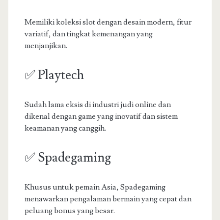
Memiliki koleksi slot dengan desain modern, fitur
variatif, dan tingkat kemenangan yang
menjanjikan.
✅ Playtech
Sudah lama eksis di industri judi online dan
dikenal dengan game yang inovatif dan sistem
keamanan yang canggih.
✅ Spadegaming
Khusus untuk pemain Asia, Spadegaming
menawarkan pengalaman bermain yang cepat dan
peluang bonus yang besar.