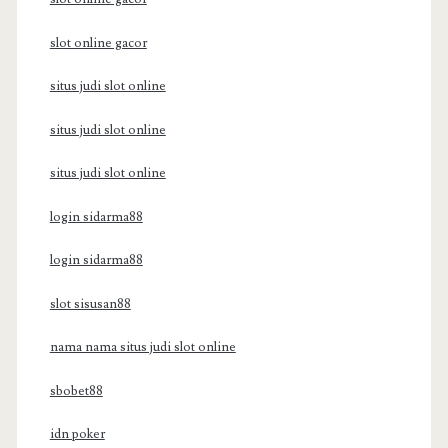
slot online gacor
situs judi slot online
situs judi slot online
situs judi slot online
login sidarma88
login sidarma88
slot sisusan88
nama nama situs judi slot online
sbobet88
idn poker