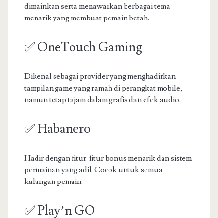
dimainkan serta menawarkan berbagai tema
menarik yang membuat pemain betah.
✅ OneTouch Gaming
Dikenal sebagai provider yang menghadirkan
tampilan game yang ramah di perangkat mobile,
namun tetap tajam dalam grafis dan efek audio.
✅ Habanero
Hadir dengan fitur-fitur bonus menarik dan sistem
permainan yang adil. Cocok untuk semua
kalangan pemain.
✅ Play’n GO